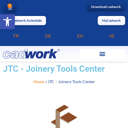
0
Download cadwork
Apri la barra degli strumenti
MyCadwork Aziendale
MyCadwork
FR
DE
EN
NL
JTC - Joinery Tools Center
Home
»
JTC – Joinery Tools Center