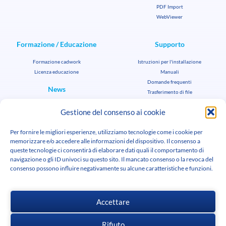
PDF Import
WebViewer
Formazione / Educazione
Supporto
Formazione cadwork
Istruzioni per l'installazione
Licenza educazione
Manuali
Domande frequenti
News
Trasferimento di file
Supporto chiave aziendale
News cadwork
Gestione del consenso ai cookie
Supporto chiave studente / docente
Agenda
Offerta di lavoro
Per fornire le migliori esperienze, utilizziamo tecnologie come i cookie per
Mediateca
memorizzare e/o accedere alle informazioni del dispositivo. Il consenso a
queste tecnologie ci consentirà di elaborare dati quali il comportamento di
navigazione o gli ID univoci su questo sito. Il mancato consenso o la revoca del
consenso possono influire negativamente su alcune caratteristiche e funzioni.
Download cadwork
Accettare
Rifiuto