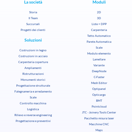
La società
Moduli
Storia
2D
Il Team
3D
Succursali
Liste + DPP
Progetti dei clienti
Carpenteria
Tetto Automatico
Soluzioni
Parete Automatica
Scale
Costruzioni in legno
Modulo elemento
Costruzioni in acciaio
Lamellare
Carpenteria coperture
Variante
Ampliamenti
DeepNode
Ristrutturazioni
C-Faster
Monumenti storici
Mesh Editor
Progettazione strutturale
Optipanel
Falegnameria e arredamento
Opticargo
Scale
BMT
Controllo macchina
Pointcloud
Logistica
JTC - Joinery Tools Center
Rilievo e reverse engineering
Pacchetto misura laser
Progettazione e preventivi
Macchine CNC
Maps