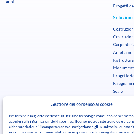
anni.
Progetti dei
Soluzioni
Costruzioni
Costruzioni
Carpenteri
Ampliamen
Ristruttura
Monumenti 
Progettazio
Falegnamer
Scale
Controllo 
Gestione del consenso ai cookie
Logistica
Rilievo e r
Per fornire le migliori esperienze, utilizziamo tecnologie come i cookie per memo
accedere alle informazioni del dispositivo. Il consenso a queste tecnologie ci cons
Progettazio
elaborare dati quali il comportamento di navigazione o gli ID univoci su questo sit
mancato consenso o la revoca del consenso possono influire negativamente su a