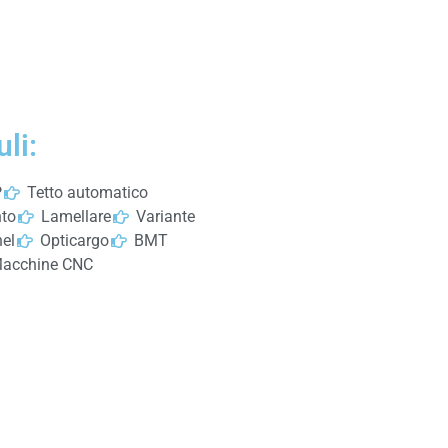
li:
P
Tetto automatico
to
Lamellare
Variante
el
Opticargo
BMT
acchine CNC