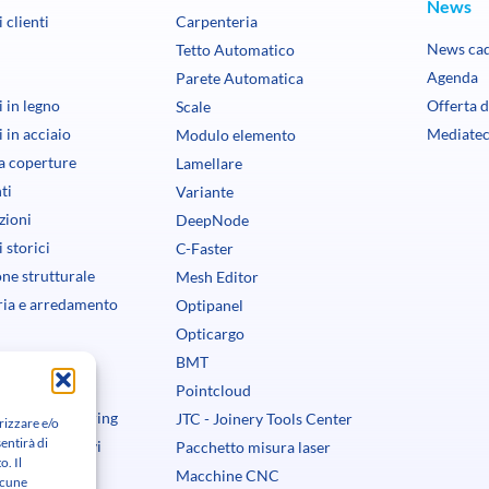
News
 clienti
Carpenteria
News ca
Tetto Automatico
Agenda
Parete Automatica
 in legno
Offerta d
Scale
 in acciaio
Mediate
Modulo elemento
a coperture
Lamellare
ti
Variante
zioni
DeepNode
storici
C-Faster
ne strutturale
Mesh Editor
ia e arredamento
Optipanel
Opticargo
macchina
BMT
Pointcloud
everse engineering
JTC - Joinery Tools Center
rizzare e/o
entirà di
ne e preventivi
Pacchetto misura laser
o. Il
Macchine CNC
lcune