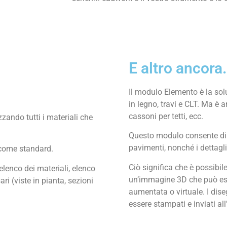
E altro ancora.
Il modulo Elemento è la solu
in legno, travi e CLT. Ma è a
cassoni per tetti, ecc.
izzando tutti i materiali che
Questo modulo consente di d
pavimenti, nonché i dettagli
i come standard.
Ciò significa che è possibil
lenco dei materiali, elenco
un’immagine 3D che può esse
ri (viste in pianta, sezioni
aumentata o virtuale. I dise
essere stampati e inviati all’