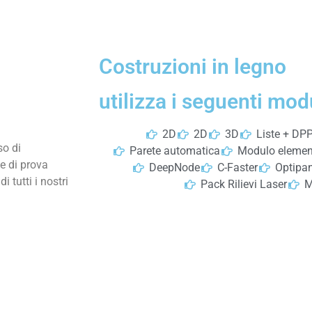
Costruzioni in legno
utilizza i seguenti modu
2D
2D
3D
Liste + DP
so di
Parete automatica
Modulo elemen
e di prova
DeepNode
C-Faster
Optipan
 tutti i nostri
Pack Rilievi Laser
M