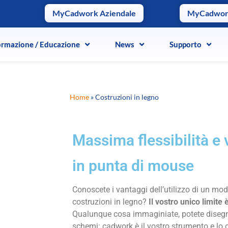
MyCadwork Aziendale
MyCadwo
ormazione / Educazione
ormazione / Educazione
News
News
Supporto
Supporto
Home
»
Costruzioni in legno
Massima flessibilità e 
in punta di mouse
Conoscete i vantaggi dell’utilizzo di un mod
costruzioni in legno?
Il vostro unico limite 
Qualunque cosa immaginiate, potete disegna
schemi: cadwork è il vostro strumento e lo c