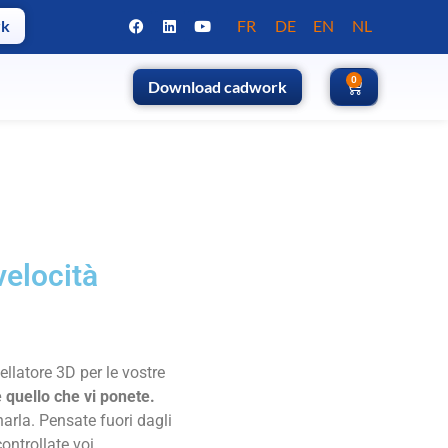
rk
FR
DE
EN
NL
0
0
Download cadwork
Download cadwork
velocità
ellatore 3D per le vostre
è quello che vi ponete.
rla. Pensate fuori dagli
ontrollate voi.